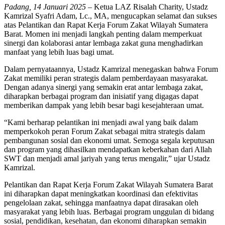
Padang, 14 Januari 2025
– Ketua LAZ Risalah Charity, Ustadz
Kamrizal Syafri Adam, Lc., MA, mengucapkan selamat dan sukses
atas Pelantikan dan Rapat Kerja Forum Zakat Wilayah Sumatera
Barat. Momen ini menjadi langkah penting dalam memperkuat
sinergi dan kolaborasi antar lembaga zakat guna menghadirkan
manfaat yang lebih luas bagi umat.
Dalam pernyataannya, Ustadz Kamrizal menegaskan bahwa Forum
Zakat memiliki peran strategis dalam pemberdayaan masyarakat.
Dengan adanya sinergi yang semakin erat antar lembaga zakat,
diharapkan berbagai program dan inisiatif yang digagas dapat
memberikan dampak yang lebih besar bagi kesejahteraan umat.
“Kami berharap pelantikan ini menjadi awal yang baik dalam
memperkokoh peran Forum Zakat sebagai mitra strategis dalam
pembangunan sosial dan ekonomi umat. Semoga segala keputusan
dan program yang dihasilkan mendapatkan keberkahan dari Allah
SWT dan menjadi amal jariyah yang terus mengalir,” ujar Ustadz
Kamrizal.
Pelantikan dan Rapat Kerja Forum Zakat Wilayah Sumatera Barat
ini diharapkan dapat meningkatkan koordinasi dan efektivitas
pengelolaan zakat, sehingga manfaatnya dapat dirasakan oleh
masyarakat yang lebih luas. Berbagai program unggulan di bidang
sosial, pendidikan, kesehatan, dan ekonomi diharapkan semakin