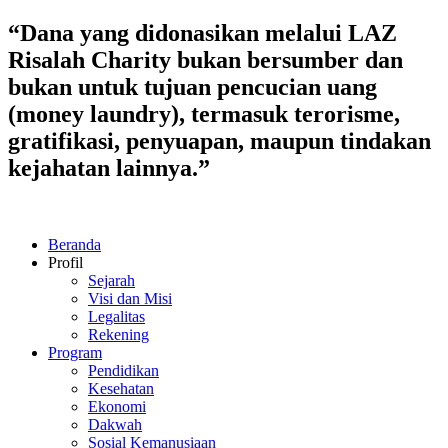
Lewati
“Dana yang didonasikan melalui LAZ
ke
Risalah Charity bukan bersumber dan
konten
bukan untuk tujuan pencucian uang
(money laundry), termasuk terorisme,
gratifikasi, penyuapan, maupun tindakan
kejahatan lainnya.”
Beranda
Profil
Sejarah
Visi dan Misi
Legalitas
Rekening
Program
Pendidikan
Kesehatan
Ekonomi
Dakwah
Sosial Kemanusiaan