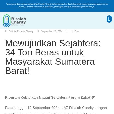
“Dana yang didonasikan melalui LAZ Risalah Charity bukan bersumber dan bukan untuk tujuan pencucian uang (money
laundry), termasuk terorisme, gratifikasi, penyuapan, maupun tindakan kejahatan lainnya.”
Official Risalah Charity
September 25, 2024
11:18 am
Mewujudkan Sejahtera:
34 Ton Beras untuk
Masyarakat Sumatera
Barat!
Program Kebajikan Nagari Sejahtera Forum Zakat 🌾
Pada tanggal 12 September 2024, LAZ Risalah Charity dengan