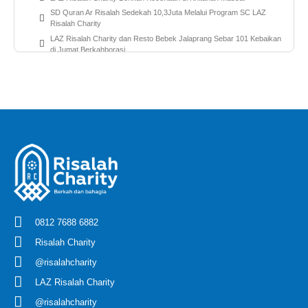
SD Quran Ar Risalah Sedekah 10,3Juta Melalui Program SC LAZ
Risalah Charity
LAZ Risalah Charity dan Resto Bebek Jalaprang Sebar 101 Kebaikan
di Jumat Berkahborasi
Resume Laporan Qurban Berkah 1446 H
Sebar Qurban Berkah LAZ Risalah Charity Menjangkau Pelosok
Negeri
LAZ Risalah Charity Sebar Qurban Berkah Untuk 3.216 Jiwa Hingga
Ke Pelosok Negeri
LAZ Risalah Charity Sebar Qurban Berkah di Yayasan Waqaf Ar
Risalah
Share Berita:
Share Berita:
0812 7688 6882
Risalah Charity
@risalahcharity
LAZ Risalah Charity
@risalahcharity