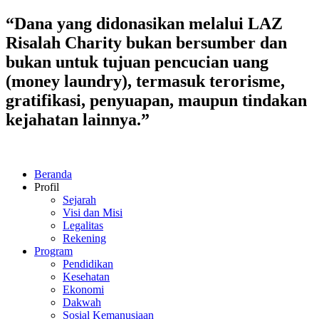
Lewati
“Dana yang didonasikan melalui LAZ
ke
Risalah Charity bukan bersumber dan
konten
bukan untuk tujuan pencucian uang
(money laundry), termasuk terorisme,
gratifikasi, penyuapan, maupun tindakan
kejahatan lainnya.”
Beranda
Profil
Sejarah
Visi dan Misi
Legalitas
Rekening
Program
Pendidikan
Kesehatan
Ekonomi
Dakwah
Sosial Kemanusiaan