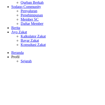
Qurban Berkah
Sodaqo Community
Penyaluran
Penghimpunan
Member SC
Daftar Member
Berita
Ayo Zakat
Kalkulator Zakat
Bayar Zakat
Konsultasi Zakat
Beranda
Profil
Sejarah
Visi dan Misi
Legalitas
Rekening
Program
Pendidikan
Kesehatan
Ekonomi
Dakwah
Sosial Kemanusiaan
Qurban Berkah