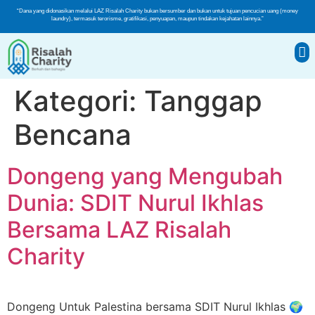
“Dana yang didonasikan melalui LAZ Risalah Charity bukan bersumber dan bukan untuk tujuan pencucian uang (money
laundry), termasuk terorisme, gratifikasi, penyuapan, maupun tindakan kejahatan lainnya.”
Kategori:
Tanggap
Bencana
Dongeng yang Mengubah
Dunia: SDIT Nurul Ikhlas
Bersama LAZ Risalah
Charity
Dongeng Untuk Palestina bersama SDIT Nurul Ikhlas 🌍