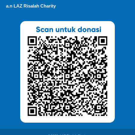
a.n LAZ Risalah Charity