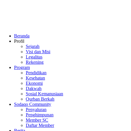
Beranda
Profil
Sejarah
Visi dan Misi
Legalitas
Rekening
Program
Pendidikan
Kesehatan
Ekonomi
Dakwah
Sosial Kemanusiaan
Qurban Berkah
Sodaqo Community
Penyaluran
Penghimpunan
Member SC
Daftar Member
Berita