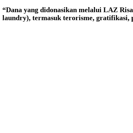
Lewati
“Dana yang didonasikan melalui LAZ Risa
ke
laundry), termasuk terorisme, gratifikasi
konten