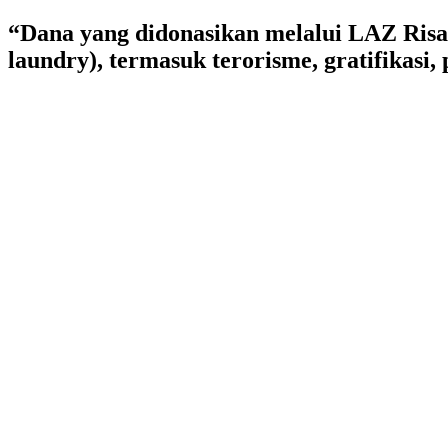
Lewati
“Dana yang didonasikan melalui LAZ Risa
ke
laundry), termasuk terorisme, gratifikasi
konten