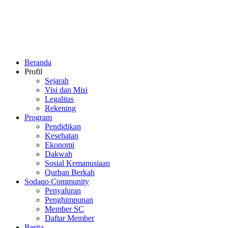
Beranda
Profil
Sejarah
Visi dan Misi
Legalitas
Rekening
Program
Pendidikan
Kesehatan
Ekonomi
Dakwah
Sosial Kemanusiaan
Qurban Berkah
Sodaqo Community
Penyaluran
Penghimpunan
Member SC
Daftar Member
Berita