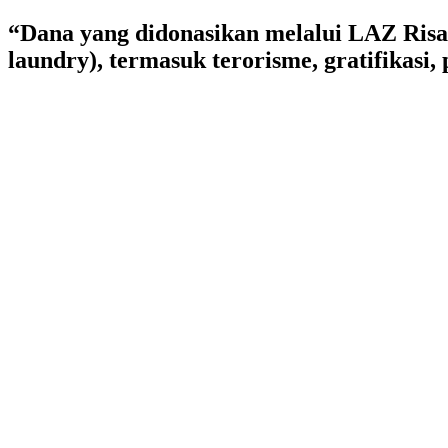
Lewati
“Dana yang didonasikan melalui LAZ Risa
ke
laundry), termasuk terorisme, gratifikasi
konten