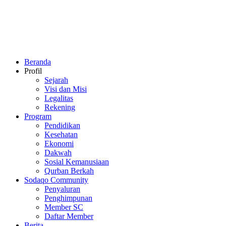
Beranda
Profil
Sejarah
Visi dan Misi
Legalitas
Rekening
Program
Pendidikan
Kesehatan
Ekonomi
Dakwah
Sosial Kemanusiaan
Qurban Berkah
Sodaqo Community
Penyaluran
Penghimpunan
Member SC
Daftar Member
Berita