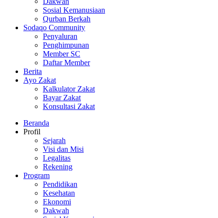
Dakwah
Sosial Kemanusiaan
Qurban Berkah
Sodaqo Community
Penyaluran
Penghimpunan
Member SC
Daftar Member
Berita
Ayo Zakat
Kalkulator Zakat
Bayar Zakat
Konsultasi Zakat
Beranda
Profil
Sejarah
Visi dan Misi
Legalitas
Rekening
Program
Pendidikan
Kesehatan
Ekonomi
Dakwah