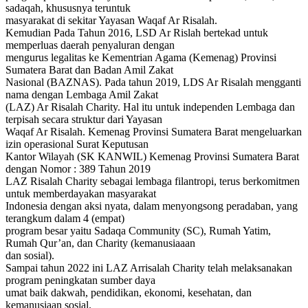
sadaqah, khususnya teruntuk
masyarakat di sekitar Yayasan Waqaf Ar Risalah.
Kemudian Pada Tahun 2016, LSD Ar Rislah bertekad untuk
memperluas daerah penyaluran dengan
mengurus legalitas ke Kementrian Agama (Kemenag) Provinsi
Sumatera Barat dan Badan Amil Zakat
Nasional (BAZNAS). Pada tahun 2019, LDS Ar Risalah mengganti
nama dengan Lembaga Amil Zakat
(LAZ) Ar Risalah Charity. Hal itu untuk independen Lembaga dan
terpisah secara struktur dari Yayasan
Waqaf Ar Risalah. Kemenag Provinsi Sumatera Barat mengeluarkan
izin operasional Surat Keputusan
Kantor Wilayah (SK KANWIL) Kemenag Provinsi Sumatera Barat
dengan Nomor : 389 Tahun 2019
LAZ Risalah Charity sebagai lembaga filantropi, terus berkomitmen
untuk memberdayakan masyarakat
Indonesia dengan aksi nyata, dalam menyongsong peradaban, yang
terangkum dalam 4 (empat)
program besar yaitu Sadaqa Community (SC), Rumah Yatim,
Rumah Qur’an, dan Charity (kemanusiaaan
dan sosial).
Sampai tahun 2022 ini LAZ Arrisalah Charity telah melaksanakan
program peningkatan sumber daya
umat baik dakwah, pendidikan, ekonomi, kesehatan, dan
kemanusiaan sosial.