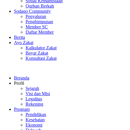
Sosial Kemanusiaan
Qurban Berkah
Sodaqo Community
Penyaluran
Penghimpunan
Member SC
Daftar Member
Berita
Ayo Zakat
Kalkulator Zakat
Bayar Zakat
Konsultasi Zakat
Beranda
Profil
Sejarah
Visi dan Misi
Legalitas
Rekening
Program
Pendidikan
Kesehatan
Ekonomi